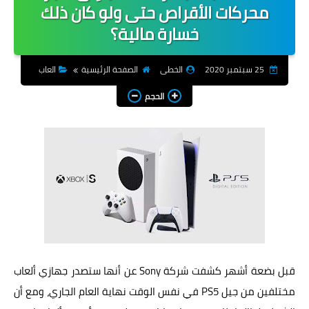
محركات الأقراص حتى ولو كان ذلك
شروحات
خسارة مالية؟
هواتف
25 سبتمبر 2020
الخطى
الصفحة الرئيسية
العاب
تطبيقات
الحجم
اجتماعية
العاب
انترنت
انظمة تشغيل
شركات
منوعات
قبل بضعة أشهر كشفت شركة Sony عن أنها ستصدر جهازي ألعاب
مختلفين من جيل PS5 في نفس الوقت نهاية العام الجاري، ومع أن
المزيد