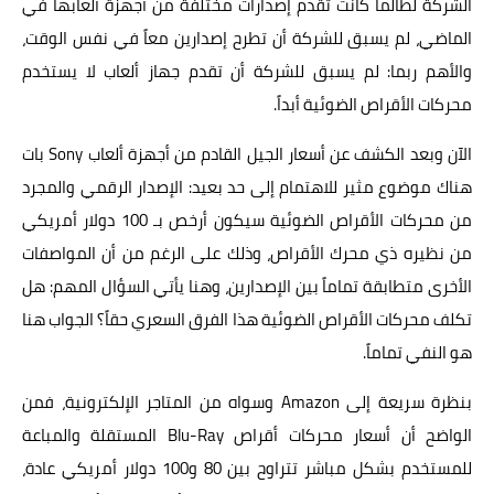
الشركة لطالما كانت تقدم إصدارات مختلفة من أجهزة ألعابها في
ابتكارات
الماضي، لم يسبق للشركة أن تطرح إصدارين معاً في نفس الوقت،
والأهم ربما: لم يسبق للشركة أن تقدم جهاز ألعاب لا يستخدم
حواسيب
محركات الأقراص الضوئية أبداً.
الذكاءالاصطناعي
الآن وبعد الكشف عن أسعار الجيل القادم من أجهزة ألعاب Sony بات
هناك موضوع مثير للاهتمام إلى حد بعيد: الإصدار الرقمي والمجرد
من محركات الأقراص الضوئية سيكون أرخص بـ 100 دولار أمريكي
من نظيره ذي محرك الأقراص، وذلك على الرغم من أن المواصفات
الأخرى متطابقة تماماً بين الإصدارين، وهنا يأتي السؤال المهم: هل
تكلف محركات الأقراص الضوئية هذا الفرق السعري حقاً؟ الجواب هنا
هو النفي تماماً.
بنظرة سريعة إلى Amazon وسواه من المتاجر الإلكترونية، فمن
الواضح أن أسعار محركات أقراص Blu-Ray المستقلة والمباعة
للمستخدم بشكل مباشر تتراوح بين 80 و100 دولار أمريكي عادة،