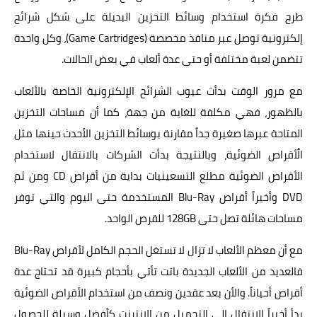
طرح فكرة استخدام وسائط التخزين البديلة على شكل شرائح
إلكترونية توصل عبر منافذ مخصصة (Game Cartridges)، وكل واحدة
تتضمن لعبة مختلفة أو حتى عدة ألعاب في بعض الحالات.
مع مرور الوقت بدأت عيوب الشرائح الإلكترونية الخاصة بالألعاب
بالظهور، فهي مكلفة للغاية من جهة، كما أن مساحات التخزين
المتاحة عبرها صغيرة جداً مقارنة بوسائط التخزين الأحدث حينها مثل
الٌأقراص الضوئية، وبالنتيجة بدأت الشركات بالانتقال لاستخدام
الأقراص الضوئية مطلع التسعينيات بداية من أقراص CD ومن ثم
DVD وأخيراً أقراص Blu-Ray المستخدمة حتى اليوم والتي توفر
مساحات هائلة تصل حتى 128GB للقرص الواحد.
مع أن معظم الألعاب لا تزال لا تستغل الحجم الكامل لأقراص Blu-Ray
فالعديد من الألعاب الجديدة باتت تأتي بأحجام كبيرة قد تحتاج عدة
أقراص أحياناً. والأن بعد عقدين ونصف من استخدام الأقراص الضوئية
بدأ أخيراً الانتقال إلى التحميل من الإنترنت كأفضل وسيلة للحصول