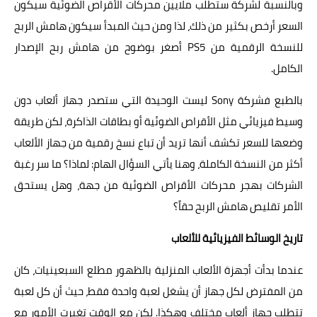
وبالنسبة لشركة ستطلب ملايين محركات الأقراص الضوئية سيكون
السعر أرخص بكثير من ذلك، لذا ومن حيث المبدأ سيكون هامش الربح
للنسخة الرقمية من PS5 أصغر بوضوح من هامش ربح الإصدار
الكامل.
بالطبع فشركة Sony ليست الوحيدة التي ستصدر جهاز ألعاب دون
وسيط فيزيائي مثل الأقراص الضوئية أو بطاقات الذاكرة، لكن طريقة
وضعها للسعر تكشف أنها تريد أن تباع نسخ رقمية من جهاز الألعاب
أكثر من النسخة الكاملة، وهنا يأتي السؤال الهام: لماذا؟ ما سر رغبة
الشركات بهجر محركات الأقراص الضوئية من جهة، وهل يستحق
الأمر تقليص هامش الربح حقاً؟
تاريخ الوسائط الفيزيائية للألعاب
عندما بدأت أجهزة الألعاب المنزلية بالظهور مطلع السبعينيات، كان
من المفترض لكل جهاز أن يشغل لعبة واحدة فقط، حيث أن كل لعبة
تتطلب جهاز ألعاب مختلف وهكذا. لكن مع الوقت تغيرت الأمور مع