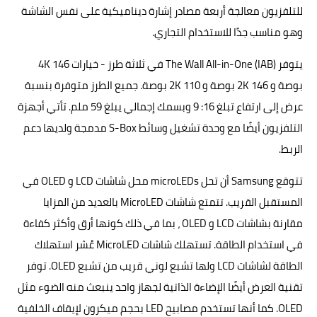
للتلفزيون معالجة أربعة مصادر إشارة ديناميكية على نفس الشاشة
وهو مناسب جدًا للاستخدام التجاري.
يتوفر The Wall All-in-One (IAB) في ثلاثة طرز - خيارات 4K 146
بوصة و 2K 146 بوصة و 2K 110 بوصة. جميع الطرز متوفرة بنسبة
عرض إلى ارتفاع تبلغ 16: 9 وبسمك إجمالي يبلغ 59 ملم. تأتي أجهزة
التلفزيون أيضًا مع وحدة تشغيل وسائط S-Box مدمجة ولديها دعم
الربط.
تتوقع Samsung أن تحل microLEDs محل شاشات LCD و OLED في
المستقبل القريب. تتمتع شاشات MicroLED بالعديد من المزايا
مقارنة بشاشات LCD و OLED ، بما في ذلك كونها أرق وأكثر كفاءة
في استخدام الطاقة. تستهلك شاشات MicroLED عُشر استهلاك
الطاقة لشاشات LCD ولها تشبع لوني قريب من تشبع OLED. توفر
تقنية العرض أيضًا الإضاءة الذاتية لجهاز واحد ينبعث منه الضوء مثل
OLED. كما أنها تستخدم مصابيح LED بحجم ميكرون لإيقاف الخلفية