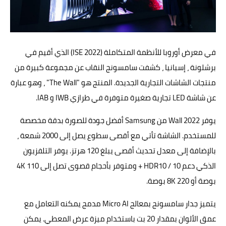
ابتكارات
حواسيب
في معرض أوروبا للأنظمة المتكاملة (ISE 2022) الذي أقيم في
الذكاءالاصطناعي
برشلونة ، إسبانيا ، كشفت سامسونج النقاب عن مجموعة كبيرة من
منتجات الشاشات التجارية الجديدة. المنتج هو "The Wall" ، وهو عبارة
عن شاشة LED تجارية صغيرة متوفرة في طرازي IWB و IAB.
يوفر Wall 2022 من Samsung أفضل جودة للصورة بدقة مخصصة
للمستخدم. الشاشة تأتي مع أقصى سطوع يصل إلى 2000 شمعة ،
بالإضافة إلى معدل تحديث أقصى يبلغ 120 هرتز. يوفر التلفزيون
الذكي دعم HDR10 / 10 + ومتوفر بأحجام قصوى تصل إلى 4K 110
بوصة أو 8K 220 بوصة.
يتميز جدار سامسونج بمعالج Micro AI مدمج يمكنه التعامل مع
عمق الألوان بمقدار 20 بت باستخدام ميزة عرض المعطي. يمكن