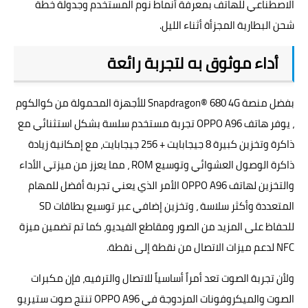
الاصطناعي للهاتف بمعرفة أنماط نوم المستخدم وجدولة خطة
شحن البطارية المجزأة أثناء الليل.
أداء موثوق به لتجربة رائعة
بفضل منصة Snapdragon® 680 4G للأجهزة المحمولة من كوالكوم
، يوفر هاتف OPPO A96 تجربة مستخدم سلسة بشكل استثنائي مع
ذاكرة وتخزين كبيرة 8 جيجابايت + 256 جيجابايت، مع إمكانية زيادة
ذاكرة الوصول العشوائي وتوسيع ROM ، مما يعزز من ميزتي الأداء
والتخزين لهاتف OPPO A96 الأمر الذي يعني تجربة أفضل للمهام
المتعددة وأكثر سلاسة ، وتخزين إضافي عبر توسيع بطاقات SD
للحفاظ على المزيد من الصور ومقاطع الفيديو، كما تم تضمين ميزة
NFC لدعم ميزات الاتصال من نقطة إلى نقطة.
ولأن تجربة الصوت تعد أمراً أساسياً للاتصال والترفيه، فإن مكبرات
الصوت والميكروفونات المزدوجة في OPPO A96 تنتج صوت ستيريو