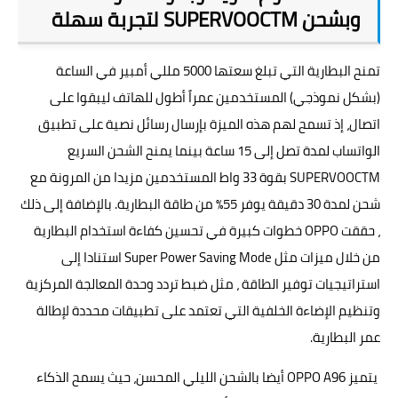
وبشحن SUPERVOOCTM لتجربة سهلة
تمنح البطارية التي تبلغ سعتها 5000 مللي أمبير في الساعة
(بشكل نموذجي) المستخدمين عمراً أطول للهاتف ليبقوا على
اتصال، إذ تسمح لهم هذه الميزة بإرسال رسائل نصية على تطبيق
الواتساب لمدة تصل إلى 15 ساعة بينما يمنح الشحن السريع
SUPERVOOCTM بقوة 33 واط المستخدمين مزيدا من المرونة مع
شحن لمدة 30 دقيقة يوفر 55٪ من طاقة البطارية. بالإضافة إلى ذلك
، حققت OPPO خطوات كبيرة في تحسين كفاءة استخدام البطارية
من خلال ميزات مثل Super Power Saving Mode استنادا إلى
استراتيجيات توفير الطاقة ، مثل ضبط تردد وحدة المعالجة المركزية
وتنظيم الإضاءة الخلفية التي تعتمد على تطبيقات محددة لإطالة
عمر البطارية.
يتميز OPPO A96 أيضا بالشحن الليلي المحسن، حيث يسمح الذكاء