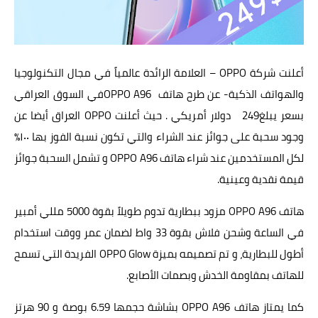
أعلنت شركة OPPO – العلامة الرائدة عالمياً في مجال التكنولوجيا
والهواتف الذكية- عن طرح هاتف OPPO A96في السوق العراقي
بسعر يبلغ249 دولار أمريكي . حيث أعلنت OPPO العراق أيضا عن
وجود سحبة على جوائز عند الشراء والتي تكون نسبة الفوز بها ١٠٠٪
لكل المستخدمين عند شراء هاتف OPPO A96 و تشمل السحبة جوائز
قيمة نقدية وعينية.
هاتف OPPO A96 مزود ببطارية تدوم طويلاً بقوة 5000 مللي أمبير
في الساعة وشحن فلاش بقوة 33 واط لضمان عمر ووقت استخدام
أطول للبطارية، و تم تصميمه بميزة OPPO Glow الفريدة التي تسمح
للهاتف بمقاومة الخدش وبصمات الأصابع.
كما يمتاز هاتف OPPO A96 بشاشة حجمها 6.59 بوصة و 90 هرتز