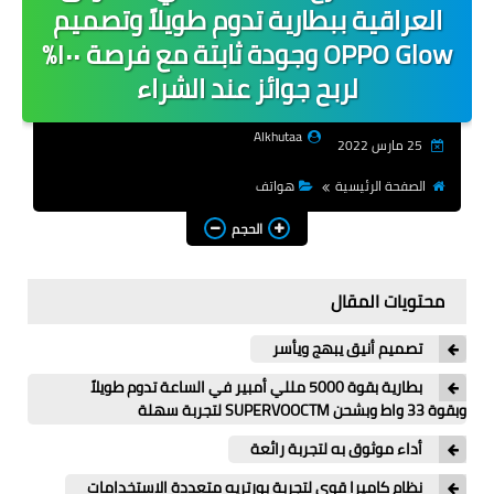
العراقية ببطارية تدوم طويلاً وتصميم
شروحات
OPPO Glow وجودة ثابتة مع فرصة ١٠٠٪
لربح جوائز عند الشراء
هواتف
Alkhutaa
تطبيقات
25 مارس 2022
الصفحة الرئيسية
هواتف
اجتماعية
الحجم
العاب
انترنت
محتويات المقال
انظمة تشغيل
تصميم أنيق يبهج ويأسر
شركات
بطارية بقوة 5000 مللي أمبير في الساعة تدوم طويلاً
وبقوة 33 واط وبشحن SUPERVOOCTM لتجربة سهلة
منوعات
أداء موثوق به لتجربة رائعة
المزيد
نظام كاميرا قوي لتجربة بورتريه متعددة الاستخدامات