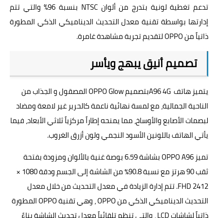
تدعم تغطية لونية بتدرج من ألوان NTSC بنسبة 96% والتي تتم
إدارتها بواسطة تقنية معدل التحديث الديناميكي الذكي المطورة
ذاتياً من OPPO لتقديم تجربة مشاهدة غامرة.
تصميم أنيق يبهج ويأسر
يتميز هاتف A96 4Gبتصميم OPPO Glow المصقول و الجذاب من
الناحية الجمالية، مع لمسة نهائية ناعمة كالحرير غير لامعة ومضاد
لبصمات الأصابع والأوساخ، مما يمنحه إطاراً مركزياً ثلاثي الأبعاد، فيما
يأتي الهاتف باللونين الأسود النجمي ولون أزرق الغروب.
تميز OPPO A96 بشاشة 6.59 بوصة غنية بالألوان ومزودة بفتحة
ثقب 90 هرتز مع نسبة 90.8٪ من الشاشة إلى الجسم ودقة 1080 ×
2412 FHD. تتم إدارة الزيادة في معدل التحديث من خلال معدل
التحديث الديناميكي الذكي من OPPO ، وهي تقنية OPPO المطورة
ذاتياً لشاشات LCD ، والتي تنظم تلقائياً معدل تحديث الشاشة بناءً