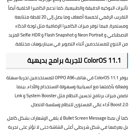
تأثيرات البوكيه الدقيقة والطبيعية، كما تدعم الكاميرا الخلفية أيضاً
التقريب الرقمي لخمسة أضعاف وما يصل إلى 20 لقطة متتابعة
ومستمرة، فيما توفر ميزات الكاميرا الإضافية مثل لوحة الذكاء
الاصطناعي و Neon Portrait و Flash Snapshot و Selfie HDR المزيد
من التنوع للمستخدمين أثناء التصوير في سيناريوهات مختلفة.
ColorOS 11.1 لتجربة برامج بديهية
يوفر ColorOS 11.1 في هاتف OPPO A96 للمستخدمين تجربة سهلة
وفعالة بأكملها مع انسيابية وسهولة الاستخدام والأداء، بينما
تضمن ميزات برنامج تحسين النظام مثل System Booster و Link
Boost 2.0 أداء عالي المستوى للنظام وسلاسة الاتصال.
كما أن نمط Bullet Screen Message لا يلغي الإشعارات بشكل كامل،
بل يعرضها في شكل شريطي أعلى الشاشة حتى لا تؤثر على تجربة