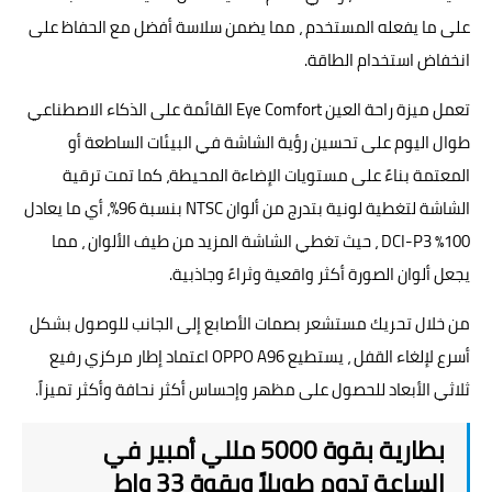
على ما يفعله المستخدم ، مما يضمن سلاسة أفضل مع الحفاظ على
انخفاض استخدام الطاقة.
تعمل ميزة راحة العين Eye Comfort القائمة على الذكاء الاصطناعي
طوال اليوم على تحسين رؤية الشاشة في البيئات الساطعة أو
المعتمة بناءً على مستويات الإضاءة المحيطة، كما تمت ترقية
الشاشة لتغطية لونية بتدرج من ألوان NTSC بنسبة 96%، أي ما يعادل
100٪ DCI-P3 ، حيث تغطي الشاشة المزيد من طيف الألوان ، مما
يجعل ألوان الصورة أكثر واقعية وثراءً وجاذبية.
من خلال تحريك مستشعر بصمات الأصابع إلى الجانب للوصول بشكل
أسرع لإلغاء القفل ، يستطيع OPPO A96 اعتماد إطار مركزي رفيع
ثلاثي الأبعاد للحصول على مظهر وإحساس أكثر نحافة وأكثر تميزاً.
بطارية بقوة 5000 مللي أمبير في
الساعة تدوم طويلاً وبقوة 33 واط