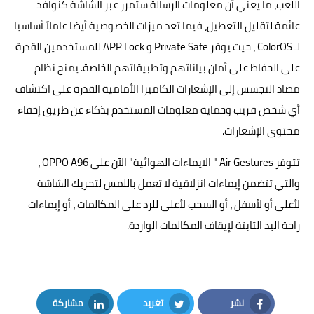
اللعب، ما يعني أن معلومات الرسالة ستمرر عبر الشاشة كنوافذ
عائمة لتقليل التعطيل، فيما تعد ميزات الخصوصية أيضا عاملاً أساسيا
لـ ColorOS ، حيث يوفر Private Safe و APP Lock للمستخدمين القدرة
على الحفاظ على أمان بياناتهم وتطبيقاتهم الخاصة. يمنح نظام
مضاد التجسس إلى الإشعارات الكاميرا الأمامية القدرة على اكتشاف
أي شخص قريب وحماية معلومات المستخدم بذكاء عن طريق إخفاء
محتوى الإشعارات.
تتوفر Air Gestures " الايماءات الهوائية" الآن على OPPO A96 ،
والتي تتضمن إيماءات انزلاقية لا تعمل باللمس لتحريك الشاشة
لأعلى أو لأسفل ، أو السحب لأعلى للرد على المكالمات ، أو إيماءات
راحة اليد الثابتة لإيقاف المكالمات الواردة.
نشر
تغريد
مشاركة