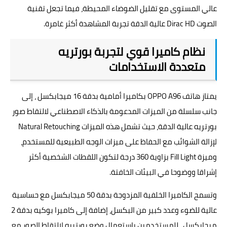
عالي المستوى مع تقليل الضوضاء المحيطة، فيما تجعل تقنية
الصوت Dirac HD عالية الدقة تجربة المشاهدة أكثر غامرة.
نظام كاميرا قوي لتجربة بورتريه
متعددة الاستخدامات
يمتاز هاتف OPPO A96 بكاميرا أمامية بدقة 16 ميجابكسل ، إلى
جانب سلسلة من الميزات المدعومة بالذكاء الاصطناعي لالتقاط صور
بورتريه عالية الدقة، حيث تشمل هذه الميزات Natural Retouching
لإزالة الشوائب مع الحفاظ على ميزات الوجه الطبيعية للمستخدم،
وميزة Fill Light بزاوية 360 درجة لتكون اللقطات الشخصية أكثر
إشراقا ووضوحا في البيئات الخافتة.
وتسمح الكاميرا الخلفية المزدوجة بدقة 50 ميجابكسل مع حساسية
عالية للضوء وعدد كبير من البكسل، إضافة إلى كاميرا بوكيه بدقة 2
ميجابكسل ، للمستخدمين باستعمال وضع بورتريه لالتقاط الصور مع