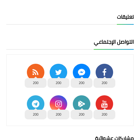
تعليقات
التواصل الإجتماعي
200
200
200
200
200
200
200
200
مشاركات عشوائية