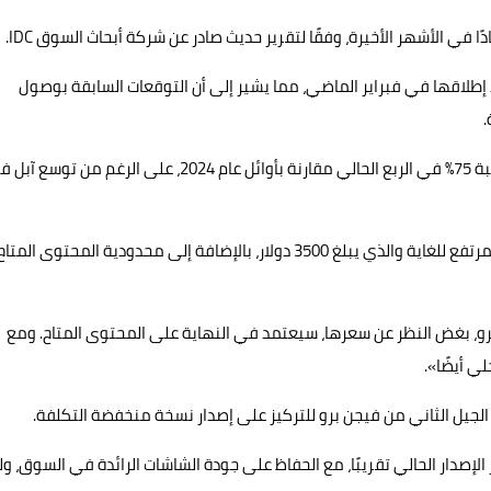
 في الأشهر الأخيرة، وفقًا لتقرير حديث صادر عن شركة أبحاث السوق IDC.
ت النظارة لم تتجاوز 100 ألف وحدة منذ إطلاقها في فبراير الماضي، مما يشير إلى أن التوقعات السابقة بوصول
وأشار التقرير إلى أن مبيعات آبل فيجن برو شهدت انخفاضًا بنسبة 75% في الربع الحالي مقارنة بأوائل عام 2024، على الرغم من تو
ويرجع خبراء السوق هذا التراجع إلى عدة أسباب، أبرزها السعر المرتفع للغاية والذي يبلغ 3500 دولار، بالإضافة إلى محدودية المحتوى المتا
، المحلل في IDC: «إن نجاح فيجن برو، بغض النظر عن سعرها، سيعتمد في النهاية على المحتوى المتاح. ومع
ي أيضًا».
الجيل الثاني من فيجن برو للتركيز على إصدار نسخة منخفضة التكلفة.
إصدار الحالي تقريبًا، مع الحفاظ على جودة الشاشات الرائدة في السوق، و