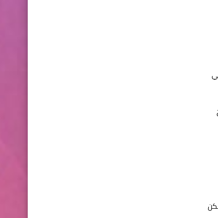
سع آبل في
ح
لكن