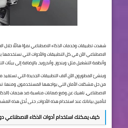
شهدت تطبيقات وخدمات الذكاء الاصطناعي نموًا هائلًا خلال الع
الاصطناعي الآن في كل التطبيقات والأدوات التي نستخدمها يوميً
وأنظمة التشغيل مثل: ويندوز، وأندرويد، بالإضافة إلى بيئات التطوير المتكاملة (IDEs) مثل: udio
وينشئ المطورون الآن آلاف التطبيقات الجديدة التي تستفيد من
من حل مشكلات الأمان التي يواجهها المستخدمون، ومنها: تسريب
الاصطناعي، ناهيك عن وضع ضمانات مناسبة ضد هجمات (الذكاء
لتأمين بياناتك عند استخدام هذه الأدوات، حتى تُحل هذه المشك
كيف يمكنك استخدام أدوات الذكاء الاصطناعي دو