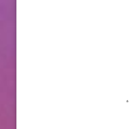
طُورت لأداء