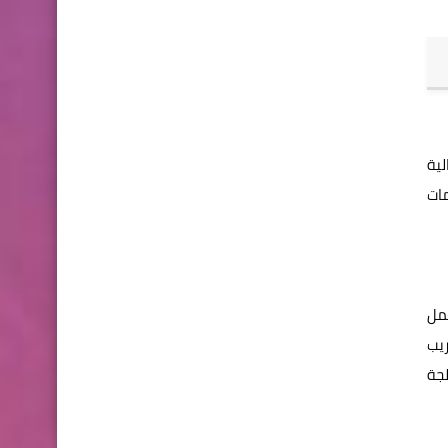
لية
مات
عمل
ريب
لجة