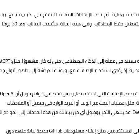
دمه بعناية، ثم حدد الإعدادات المتاحة للتحكم في كيفية جمع بيانا
واستخدامها. على سبيل المثال، تسمح لك منتجات OpenAI بتعطيل حفظ المحادثات، وفي هذ
احرص على اتباع النصائح السابقة عند استخدام أي روبوت دردشة يستند في عمله إلى ا
 الخصوصية، إذ يؤدي استخدام الإضافات مع روبوتات الدردشة إلى ظهور أنواع جد
يدعم الإضافات التي تستخدمها، وليس فقط في خوادم جوجل أو OpenAI.
ل: عمليات البحث عبر الويب أو البريد الوارد في جيميل أو الملاحظات
الشخصية من خدمات، مثل: Notion أو Jupyter أو Evernote. قد ينتهي الأمر بوصول أي من بياناتك من هذه الخدمات إلى الخوادم
قد تُستخدم إضافات روبوتات الدردشة لشن هجمات على المستخدمين، مثل: إنشاء مستودعات GitHub جديدة نيابة عنهم دون