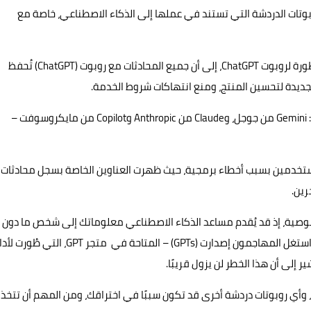
وتات الدردشة التي تستند في عملها إلى الذكاء الاصطناعي، خاصة مع
إذ تنص سياسة الخصوصية التي تتبعها (OpenAI)، الشركة المطورة لروبوت ChatGPT، إلى أن جميع المحادثات مع روبوت (ChatGPT) تُحفظ
كما تمتلك معظم النماذج اللغوية الشائعة الأخرى – بما يشمل: Gemini من جوجل، وClaude من Anthropic وCopilot من مايكروسوفت –
مستخدمين بسبب أخطاء برمجية، حيث ظهرت العناوين الخاصة بسجل محادثات
لخصوصية، إذ قد يُقدم مساعد الذكاء الاصطناعي معلوماتك إلى شخص ما دون
علمك إذا كان يعتقد أنها ذات صلة بالرد. بالإضافة إلى ذلك فقد استغل المهاجمون إصدارت (GPTs) – المتاحة في متجر GPT، التي 
إلى أن هذا الخطر لن يزول قريبًا.
لذلك؛ يجب عليك دائمًا تذكر أن محادثاتك مع Gemini و ChatGPT، وأي روبوتات دردشة أخرى قد تكون سببًا في اختراقك، ومن المهم أن تتخذ