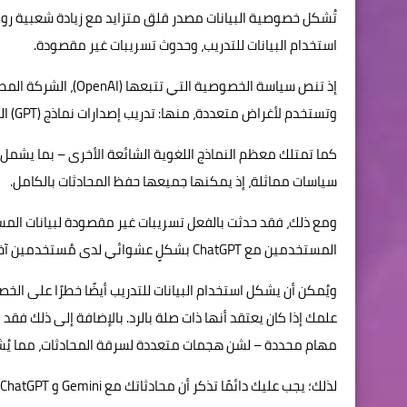
تُشكل خصوصية البيانات مصدر قلق متزايد مع زيادة شعبية روب
استخدام البيانات للتدريب، وحدوث تسريبات غير مقصودة.
وتستخدم لأغراض متعددة، منها: تدريب إصدارات نماذج (GPT) الجديدة لتحسين المنتج، ومنع انتهاكات شروط الخدمة.
سياسات مماثلة، إذ يمكنها جميعها حفظ المحادثات بالكامل.
ومع ذلك، فقد حدثت بالفعل تسريبات غير مقصودة لبيانات ال
المستخدمين مع ChatGPT بشكلٍ عشوائي لدى مُستخدمين آخرين.
ويُمكن أن يشكل استخدام البيانات للتدريب أيضًا خطرًا على ا
مهام محددة – لشن هجمات متعددة لسرقة المحادثات، مما يُشير 