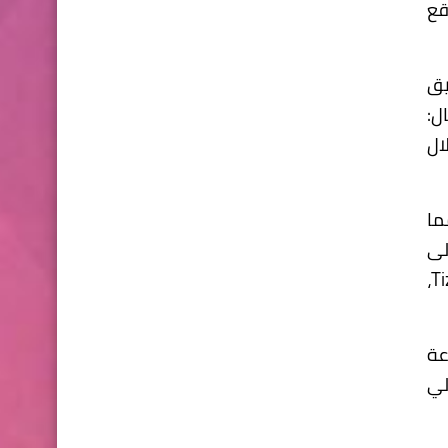
20، تتوقع
يق
لتوالي. وقال:
ال
ما
لى
،
Ti
 صناعة
لي