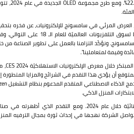
OLED
الجديدة في عام 24
فئة.
ل العرض المرئي في سامسونج للإلكترونيات، عن فخره بتحق
سامسونج لهذا الإنجاز المتمثل بمواصلة ريادتها لسوق التلفزيونات العالميّة للعام الـ 18 على ا
 سامسونج. ونؤكّد التزامنا بالعمل على تطوير الصناعة من خل
ائدة وقيمة لمتعاملينا".
لمبتكر خلال معرض الإلكترونيات الاستهلاكيّة
CES 2024
، م
توقع أن يؤدي هذا التقدم في الشرائح والمزايا المتطورة إ
دمج الذكاء الاصطناعي المتقدم المدعوم بنظام التشغيل
zen
تكارات المنزل الذكي.
وتستعدّ سامسونج للمزيد من الابتكارات الاستثنائيّة خلال عام 2024. ومع التقدم الذي أظهرته في
تواصل الشركة نهجها في إحداث ثورة بمجال الترفيه المنز