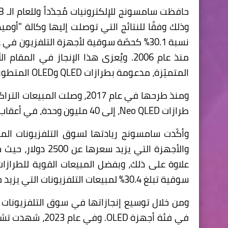
وذلك وفقًا للنتائج التي توصلت إليها وكالة "أ
منذ عام 2006. ويُعزى هذا الإنجاز في 
المتميّزة، مدعومة بطرازات
QLED
و
OLED
المتطور
ومنذ طرحها في عام 2017، وصلت المبيعات التراكمية لسلسلة تلفزيونات
طرازات
Neo QLED
، إلى 40 مليون وحدة، في أعقاب بيع أكثر من 8.31 مليون وحدة من أجهزة
سوقية تبلغ 30.4% لمبيعات التلفزيونات التي يزيد حجمها عن 90 بوصة.
ومن خلال توسيع إنجازاتها في سوق التلفزيونات ف
في فئة أجهزة
OLED
. وفي عام 2023، شهدت تشكيلة تلفزيونات