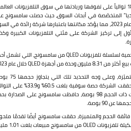
حافظت سامسونج للإلكترونيات مُجدّداً وللعام الـ 18 توالياً على تفوقها وريادتها في سوق التلفزيونات العا
وميديا" المتخصّصة في أبحاث السوق، حيث حصلت سامسونج ع
نسبة 30.1% كحصّة سوقية لأجهزة التلفزيون في عام 2023، مما يؤكد مكانتها باعتبارها شركة رائدة في 
المقام الأول إلى تركيز الشركة على فئتي التلفزيونات الكبيرة وكذ
ة.
QLED
من سامسونج، التي تشمل أح
QLED
خلال عام 2023.
وأكّدت سامسونج ريادتها لسوق التلفزيونات المتميّزة، وعلى وجه ا
والأجهزة التي يزيد سعرها عن 2500 دولار، حيث حققت الشركة حصة سوقية بلغت 60.5% و9
علاوة على ذلك، وبفضل المبيعات القوية للطرازات ذات الحجم 98 بوصة، حافظت سامسونج على الصدارة
ائقة الحجم والمتميزة، حققت سامسونج أيضًا تقدمًا ملحوظ
OLED
من سامسونج مبيعات بل