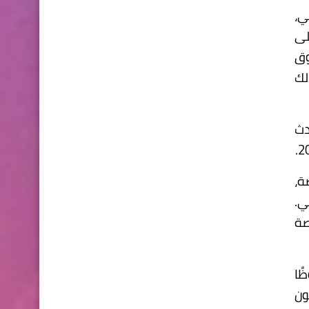
لمي،
لى
السوق
لك
دث
لتحديد تلك التي يتجاوز حجمها 75 بوصة،
33.% على التوالي.
 بحصة
ًا
غت 1.01 مليون