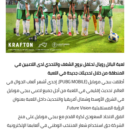
ابتكارات
حواسيب
الذكاءالاصطناعي
لعبة الباتل رويال تحتفل بروح الشغف والتحدي لدى اللاعبين في
المنطقة من خلال تحديثات جديدة في اللعبة
أطلقت ببجي موبايل (PUBG MOBILE)، إحدى أشهر ألعاب الجوال في
العالم، تحديث إقليمي في اللعبة من أجل جميع لاعبي ببجي موبايل
في الشرق الأوسط وشمال أفريقيا والتحديث داخل اللعبة بعنوان
الرؤية المستقبلية Future Vision.
اتفق الاتحاد السعودي لكرة القدم مع ببجي موبايل على منح
الشركة حق استخدام شعار المنتخب الوطني في ألعابها الإلكترونية