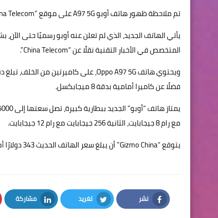
تم ملاحظة ظهور هاتف أوبو A97 5G على موقع “China Telecom”، مرفقًا بمجموعة من المواصفات والصور المسربة للهاتف الجديد.
المتخصص في الأخبار التقنية نقلًا عن “China Telecom”.
فضلًا عن كاميرا أمامية بدقة 8 ميجابكسل.
مع رام 8 جيجابايت، الثانية 256 جيجابايت مع رام 12 جيجابايت.
يتوقع “Gizmo China” أن يبلغ سعر الهاتف الحديث 343 دولارًا أمريكي للنسخة 256 جيجابايت.
نشر
تغريد
مشاركة
LinkedIn
Twitter
Facebook