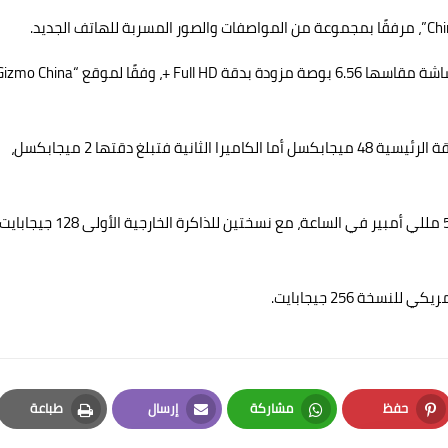
ويحتوي هاتف Oppo A97 5G، على كاميرتين من الخلف، تبلغ دقة الرئيسية 48 ميجابكسل أما الكاميرا الثانية فتبلغ دقتها 2 ميجابكسل،
يمتاز هاتف “أوبو” الجديد ببطارية كبيرة، تصل سعتها إلى 5000 مللي أمبير في الساعة، مع نسختين للذاكرة الخارجية الأولى 128 جيجابا
حفظ
مشاركة
إرسال
طباعة
Print
Email
Whatsapp
Pinterest