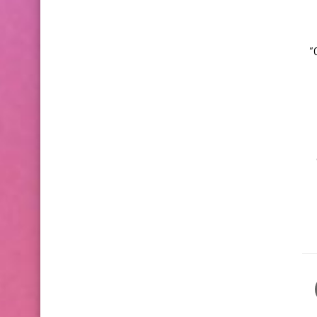
يأتي الهاتف الجديد، الذي لم تعلن عنه أوبو رسميًا حتى الآن، بشاشة مقاسها 6.56 بوصة مزودة بدقة Full HD +، وفقًا لموقع “Gizmo China”
يت