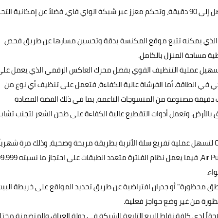
وتتميز مكنسة روبوت Jet Bot + بما تقدمه من وقت تشغيل يصل إلى 90 دقيقة، وتحكم معزز عبر شبكة الواي فاي، فضلاً عن إمكانية ا
ذا وقد تم تصميم مكنسة روبوت Jet Bot + بمستشعر LiDAR الذي يمكنه تتبع موقع المكنسة بدقة وتحسين مسارها عن طريق فحص
ية مساحة المنزل بالكامل.
تسهيل عملية التنظيف القوي بفضل محرك العاكس الرقمي الذي يعمل على
كي في الطاقة. أما الفرشاة عالية الكفاءة، فتعمل على تنظيف أي نوع من
ياف دقيقة مصنوعة من المنسوجات الناعمة، بما في ذلك الفضة المضادة
صق بالأرض. وتعمل أدوات التقطيع عالية الكفاءة على طحن الشعر لتجنب تشاب
وتعزيزاً لكل هذه المواصفات والمزايا، تأتي قاعدة Clean Station لتسهل عملية تفريغ سلة الأتربة بطريقة مريحة وصحية، وذلك مرة شهرياً
اء.
للمستخدم إنشاء "مناطق محظورة" أو جدران افتراضية عن طريق تحديد المواقع على خريطة البيت
ظورة من غير وضع حواجز فعلية.
 + من سامسونج ستتوفر لاحقاً لدى كافة نقاط البيع التابعة للشركة في دولة العراق والمتضمنة مخ