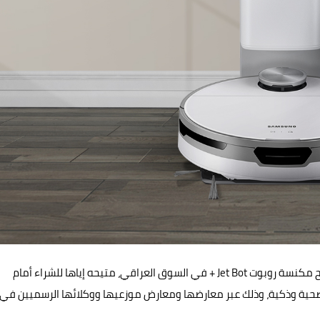
أعلنت شركة "سامسونج إلكترونيكس المشرق العربي" عن طرح مكنسة روبوت Jet Bot + في السوق العراقي، متيحه إياها للشراء أمام
صحية وذكية، وذلك عبر معارضها ومعارض موزعيها ووكلائها الرسميين في