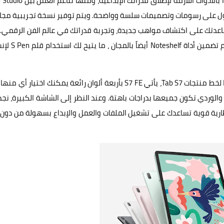
وعندما تحتاج إلى المزيد من الإلهام، ستجد أن S7 FE جاء معززاً بالأدوات اللازمة لإطلاق قدراتك ا
قلم S Pen من جهة أخرى للحصول على رسومات وتصميمات سلسة وواضحة. ويتم توفير نسخة تجريبية مج
شهر للمستخدمين الجدد لأداة Clip Studio Paint، لمساعدتك على اكتشاف مواهب جديدة، وتجربة قدراتك في عالم الفن الرقمي
بالنسبة إلى المدونين الذين يفضلون تدوين الملاحظات، فقد تم تضمين أدا
وإلى جانب استخدام اللمسات المعدنية الأنيقة والعصرية ذاتها لخط منتجات Tab S7، يأتي S7 FE بأربعة ألوان رائعة يمكنك اختيار أ
وردي تكون جميعها بدراجات باهتة. وعند النظر إلى الشاشة الكبيرة، نجد
ارية قوية تساعدك على تشغيل الملفات والعمل والإبداع بسهولة من دون