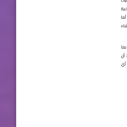
لإبداعية، ومنها تناغم العمل بين Clip Studio
انية
. أما
ة Noteshelf أيضاً بالمجان ، ما يتيح لك استخدام قلم S Pen لإنشاء
ي منها بما
 أن
 أي