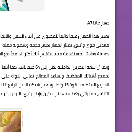
جهاز A7 Lite
معدني قوي وأنيق، يمتاز الجهاز بصغر حجمه وسهولة حمله. و
Dolby Atmos المستخدمة فيه، ستشعر أنك أكثر اندامجاً مع القصص عند مشاهدة الأفلام والعروض وممارسة ألعابك المفضلة.
لجميع أشيائك المفضلة، ويساعد المعالج ثماني النواة على
التنقل، كما يأتي بغطاء معدني متين وإطار رفيع باللونين الر