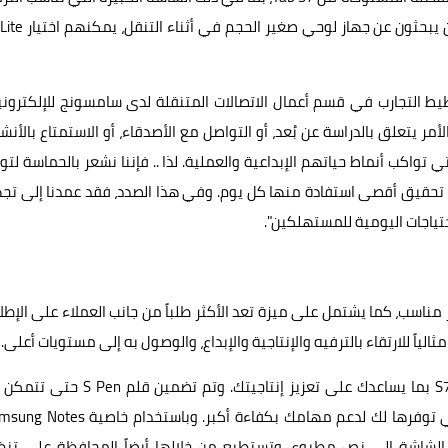
والعمل الإبداعي وتلبية العديد من المهام. أما الأشخاص الذين يبحثون ع
ط التجارب في قسم أعمال الاتصالات المتنقلة لدى سامسونج للإلكتروني
أمر يتعلق بالدراسة عن بُعد، أو التواصل مع الأصدقاء، أو الاستمتاع بالأن
تواكب أنماط حياتهم الإبداعية والعملية. لذا .. فإننا نشعر بالحماسة لتو
 تحقيق أقصى استفادة منها كل يوم. وفي هذا الصدد، فقد عمدنا إلى تج
 مناسب، كما يشتمل على ميزة تعد الأكثر طلباً من جانب العملاء على الإطل
وعندما يحين وقت العمل اليومي، يمكنك الاعتماد على S7 FE بما يساعدك على تعزيز إنتاجيتك. وتم تضمين
الشاشة إلى نص مطبوع. وتستطيع من خلالها أيضاً المحافظة على تنظ