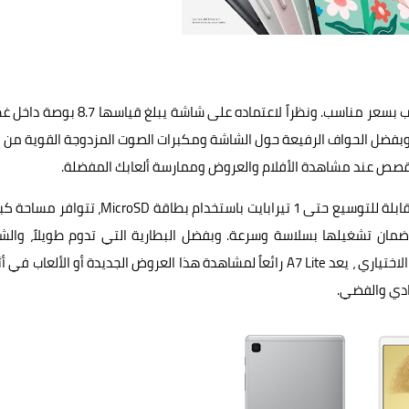
يعتبر هذا الجهاز رفيقاً دائماً للمحتوى في أثناء التنقل والألعاب بسعر مناسب. ونظراً لاعتماده على شاشة يبلغ 
بفضل الحواف الرفيعة حول الشاشة ومكبرات الصوت المزدوجة القوية من 
وبما أن سعة التخزين الداخلية تصل إلى 64 جيجابايت، كما أنها قابلة للتوسيع حتى 1 تيرابايت باستخدام بطاقة MicroSD
 ضمان تشغيلها بسلاسة وسرعة. وبفضل البطارية التي تدوم طويلاً، وال
السريع المتكيف بقوة 15 واط ، ومعيار شبكة الجيل الرابع LTE الاختياري ، يعد A7 Lite رائعاً لمشاهدة هذا العروض الجديدة أو الألعاب 
مادي والفضي.