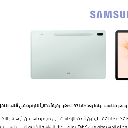
أعلنت سامسونج للإلكترونيات المحدودة عن طرح الجهازين S7 FE و A7 Lite ، ليكون أحدث الإضافات إلى مجموعتها من أجهزة ج
اللوحية. ويوفر S7 FE لعشاق هذا النوع من الأجهزة الميزات المفضلة المستوحاة من Tab S7، بما في ذلك الشاشة الكبيرة التي تناس