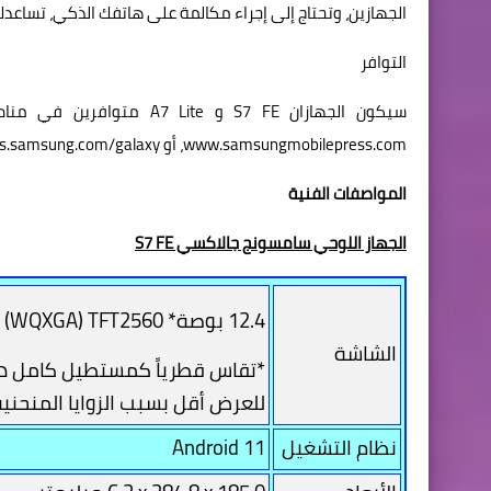
الجهازين، وتحتاج إلى إجراء مكالمة على هاتفك الذكي، تساعدك سماعات Galaxy Buds اللاسلكية على التبديل تلقائياً
التوافر
سيكون الجهازان S7 FE و A7 Lite متوافرين في مناطق محددة بدءاً من يونيو 2021. وللمزيد من المعلومات، يمكن زيارة
www.samsungmobilepress.com
، أو
ws.samsung.com/galaxy
المواصفات الفنية
الجهاز اللوحي سامسونج جالاكسي S7 FE
12.4 بوصة* 2560
 (WQXGA) TFT
الشاشة
*تقاس قطرياً كمستطيل كامل دون ا
للعرض أقل بسبب الزوايا المنحنية
نظام التشغيل
Android 11