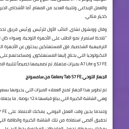
كخيار مثالي.
وقال وونشول تشاي، النائب الأول للرئيس، ورئيس فريق تخطي
"نلاحظ استمرار نمو الطلب على الأجهزة اللوحية. وسواء كان ال
الترفيهية الشخصية، فإن المستهلكين يبحثون عن الأجهزة التي 
التكنولوجيا التي يحتاج إليها المستهلكون، ومساعدتهم على
S7 FE و A7 Lite بميزات مذهلة، تم تصميمها خصيصاً لتلبية الاحتياجات اليومية للمستهلكين".
الجهاز اللوحي Galaxy Tab S7 FE من سامسونج
تم تطوير هذا الجهاز لمنح العملاء الميزات التي يحبونها بسعر
وهي الشاشة الكبيرة التي يبلغ قياسها 12.4 بوصة ، ما يجعله مثالياً للارتقاء بالترفيه والإنتاجية والإبداع، والوصول به إلى مستويات أعلى.
يمكنك بسهولة تحويل الملاحظات المكتوبة بخط اليد على 