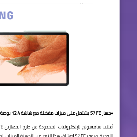
●جهاز S7 FE يشتمل على ميزات مفضلة مع شاشة 12.4 بوصة بسعر مناسب، بينما يعد A7 Lite الصغير رفيقاً مثالياً للترفيه في أثناء التنقل