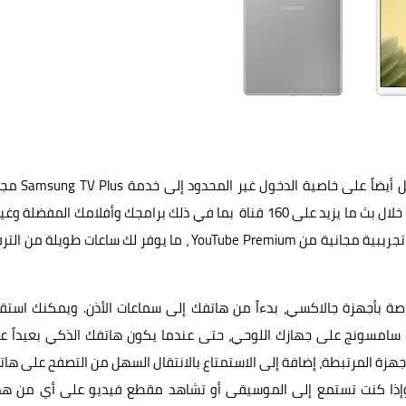
عند شراء أي من الجهازين اللوحيين S7 FE أو A7 Lite، ستحصل أيضاً على
ويمكنك تحقيق أقصى استفادة من جهازك اللوحي الجديد من خلال بث ما يزيد على 160 قناة بما في ذلك برامجك وأفلامك المفضل
الكثير. ويمكن لمستخدمي جالاكسي أيضاً الوصول إلى نسخة تجريبية مجانية من YouTube Premium ، ما يوفر لك ساعات طويلة
سة مع المنظومة الخاصة بأجهزة جالاكسي، بدءاً من هاتفك إلى سماعات الأذن. ويمكنك استق
 سامسونج على جهازك اللوحي، حتى عندما يكون هاتفك الذكي بعيداً عن
هزة المرتبطة، إضافة إلى الاستمتاع بالانتقال السهل من التصفح على ها
مسونج للإنترنت . وإذا كنت تستمع إلى الموسيقى أو تشاهد مقطع فيديو على أي من ه