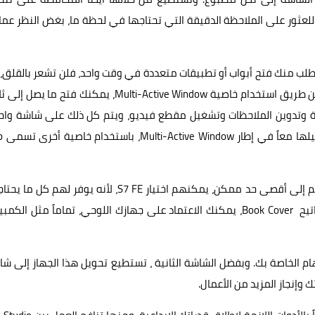
للعثور على الملاحظة الدقيقة التي تحتاجها في لحظة ما، بغض النظر عما 
تطلب منك فتح أبواب أو تطبيقات متعددة في وقت واحد، فلن تشعر بالقلق، 
جهاز S7 FE يمكنه التعامل مع المهام المتعددة بسهولة. وعن طريق استخدام خاصية Multi-Active Window، يمكنك فتح ما 
 وتدوين الملاحظات وتشغيل مقطع فيديو، ويتم كل ذلك على شاشة واحد
ويمكنك أيضاً حفظ مج
أما المستهلكون الذين يبحثون عن طرق أخرى لزيادة إنتاجيتهم إلى أقصى حد ممكن، يمكنهم اختيار S7 FE، لأنه يوفر لهم 
إليه. وعن طريق استخدام خاصية Samsung DeX ولوحة المفاتيح Book Cover، يمكنك الاعتماد على جهازك اللوحي، تماماً مثل الك
م الخاصة بك. وبفضل الشاشة الثانية ، تستطيع تحويل هذا الجهاز إلى ش
وإنجاز المزيد من الأعمال.