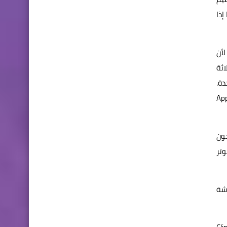
إذا
لأن
يصل إلى ثلاثة
ة.
موعة التطبيقات المفضلة لديك وتشغيلها معاً في إطار Multi-Active Window، باستخدام خاصية أخرى تسمى App
كل ما يحتاجون
مبيوتر
اشة