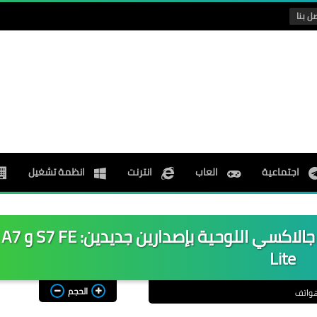
ل بنا
اجتماعية
العاب
انترنت
انظمة تشغيل
سامسونج تعزز محفظتها من أجهزة جالاكسي اللوحية بإصدارين جديدين: S7 FE و A7
Lite
الحجم
واتف