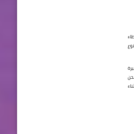
قياسها 8.7 بوصة داخل غطاء
نوع
، تتوافر مساحة كبيرة
شحن
في أثناء