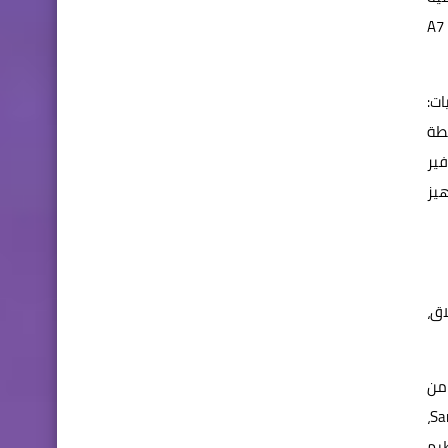
ن جهاز لوحي صغير الحجم في أثناء التنقل، يمكنهم اختيار A7 Lite
ات:
شطة
فير
هيز
اق،
 قلم S Pen حتى تتمكن من
تحقيق أقصى استفادة من تلك الشاشة الكبيرة والطاقة التي توفرها لك لدعم مهامك بكفاءة أكبر. وباستخدام خاصية Samsung Notes،
يم