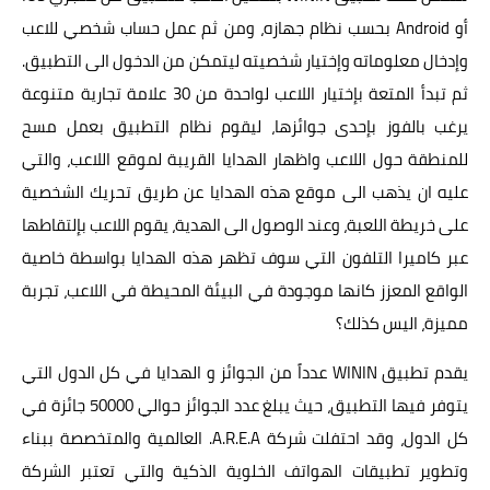
أو Android بحسب نظام جهازه، ومن ثم عمل حساب شخصي للاعب
وإدخال معلوماته وإختيار شخصيته ليتمكن من الدخول الى التطبيق.
ثم تبدأ المتعة بإختيار اللاعب لواحدة من 30 علامة تجارية متنوعة
يرغب بالفوز بإحدى جوائزها، ليقوم نظام التطبيق بعمل مسح
للمنطقة حول اللاعب واظهار الهدايا القريبة لموقع اللاعب، والتي
عليه ان يذهب الى موقع هذه الهدايا عن طريق تحريك الشخصية
على خريطة اللعبة، وعند الوصول الى الهدية، يقوم اللاعب بإلتقاطها
عبر كاميرا التلفون التي سوف تظهر هذه الهدايا بواسطة خاصية
الواقع المعزز كانها موجودة في البيئة المحيطة في اللاعب، تجربة
مميزة، اليس كذلك؟
يقدم تطبيق WININ عدداً من الجوائز و الهدايا في كل الدول التي
يتوفر فيها التطبيق، حيث يبلغ عدد الجوائز حوالي 50000 جائزة في
كل الدول، وقد احتفلت شركة A.R.E.A. العالمية والمتخصصة ببناء
وتطوير تطبيقات الهواتف الخلوية الذكية والتي تعتبر الشركة