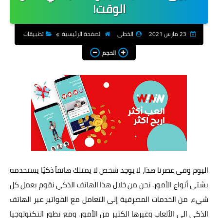
الوقت!
شروحات
23 مارس 2021
الخطى
الصفحة الرئيسية
تطبيقات
هواتف
الحجم
تطبيقات
اجتماعية
العاب
انترنت
انظمة تشغيل
شركات
اليوم وفي عصرنا هذا، لا يوجد شخص لا يمتلك هاتفاً ذكيًا يستخدمه
بشتى أنواع الأمور. نحن من خلال هذا الهاتف الذكي نقوم بعمل كل
منوعات
شيء، من الخدمات المصرفية إلى التعامل مع الفواتير عبر الهاتف
المزيد
الذكي الى الألعاب وغيرها الكثير من الأمور. ومع تطور التكنولوجيا