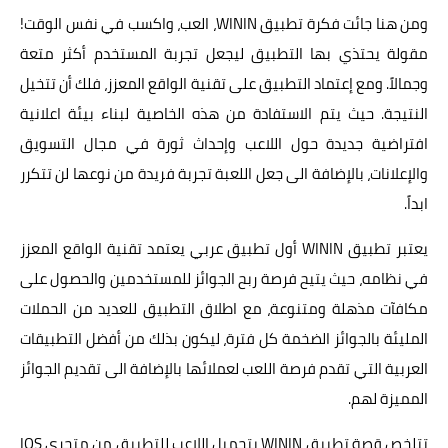
ومن هنا جائت فكرة تطبيق WININ، العب، واكسب في نفس الوقت!
مقولة يحتذي بها التطبيق ليجعل تجربة المستخدم أكثر متعة
وجمالاً. ومع إعتماد التطبيق على تقنية الواقع المعزز، فلك أن تتخيل
النتيجة. حيث يتم الاستفادة من هذه الخاصية لبناء بيئة اعلانية
افتراضية جديدة حول اللاعب وإحداث ثورة في مجال التسويق
والإعلانات، بالإضافة الى جعل اللعبة تجربة فريدة من نوعها لن تتكرر
ابداً.
يعتبر تطبيق WININ أول تطبيق عربي يعتمد تقنية الواقع المعزز
في نظامه، حيث يتيح فرصة ربح الجوائز للمستخدمين والحصول على
مكافآت مذهلة ومتنوعة، مع اطلاق التطبيق للعديد من الحملات
المليئة بالجوائز الضخمة كل فترة، ليكون بذلك من أفضل التطبيقات
العربية التي تقدم فرصة اللعب لعملائها بالإضافة الى تقديم الجوائز
المميزة لهم.
تتلخص قصة تطبيق WININ بتحميل اللاعب للتطبيق من متجري IOS