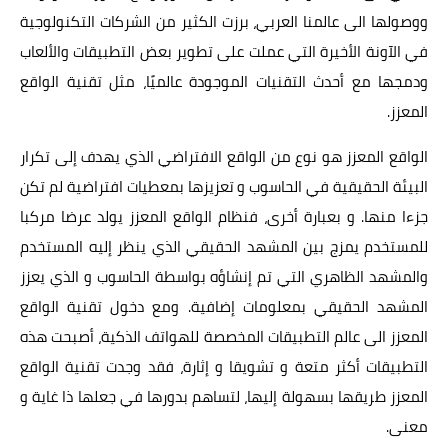
ابتكارات
ووصولها الى عالمنا العربي، برزت الكثير من الشركات التكنولوجية
في الآونة الأخيرة التي عملت على تطوير بعض التطبيقات والألعاب
حواسيب
ودمجها مع أحدث التقنيات الموجودة عالميًا، مثل تقنية الواقع
المعزز.
الذكاءالاصطناعي
الواقع المعزز هو نوع من الواقع الافتراضي الذي يهدف إلى تكرار
البيئة الحقيقية في الحاسوب و تعزيزها بمعطيات افتراضية لم تكن
جزءا منها. و بعبارة أخرى، فنظام الواقع المعزز يولد عرضا مركبا
للمستخدم يمزج بين المشهد الحقيقي الذي ينظر إليه المستخدم
والمشهد الظاهري التي تم إنشاؤه بواسطة الحاسوب و الذي يعزز
المشهد الحقيقي بمعلومات إضافية. ومع دخول تقنية الواقع
المعزز الى عالم التطبيقات المخصصة للهواتف الذكية، أصبحت هذه
التطبيقات أكثر متعة و تشويقا و إثارة، فقد وجدت تقنية الواقع
المعزز طريقها بسهولة إليها، لتساهم بدورها في جعلها ذا غاية و
معنى.