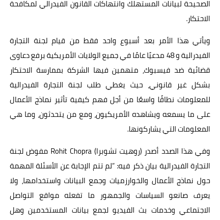
الصحيحة لبيانات المستهلك وانتهاكات القانون الفيدرالي لمكافحة
الاحتكار.
ويأتي هذا الأمر بعد أسبوع واحد فقط من قيام لجنة التجارة
الفيدرالية و 48 مدعيًا عامًا في جميع الولايات الأمريكية برفع دعاوى
قضائية ضد فيسبوك، متهمين فيها الشركة بممارسة الاحتكار
بشكل غير قانوني، حيث يغطي طلب لجنة التجارة الفيدرالية
للمعلومات نطاقًا واسعًا من أجل فهم كيفية تأثير نماذج الأعمال
على ما يسمعه ويشاهده الأمريكيون، ومع من يتحدثون، وما هي
المعلومات التي يشاركونها.
وفي هذا الصدد أصدر (روهيت تشوبرا) Rohit Chopra مفوض لجنة
التجارة الفيدرالية بيان ذكر فيه: “لم تتم الإجابة عن الأسئلة المهمة
حول نماذج الأعمال والخوارزميات وجمع البيانات واستخدامها، ولا
يعرف صانعو السياسات والجمهور ما تفعله مواقع التواصل
الاجتماعي وخدمات بث الفيديو لجمع بيانات المستخدمين وهل