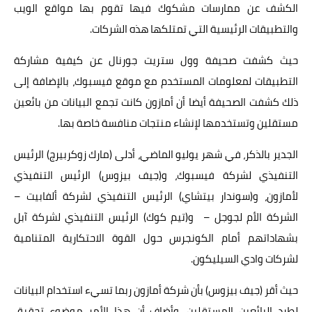
الكشف عن ممارسات مشكوك فيها تقوم بها مواقع الويب
والتطبيقات الرئيسية التي تمتلكها هذه الشركات.
حيث كشفت صحيفة وول ستريت جورنال عن كيفية مشاركة
التطبيقات لمعلومات المستخدم مع موقع فيسبوك، بالإضافة إلى
ذلك كشفت الصحيفة أيضا أن أمازون كانت تجمع البيانات من بائعين
مستقلين وتستخدمها لإنشاء منتجات منافسة خاصة بها.
الجدير بالذكر، في شهر يوليو الماضي، أدلى (مارك زوكربيرج) الرئيس
التنفيذي لشركة فيسبوك، و(جيف بيزوس) الرئيس التنفيذي
لأمازون، و(سوندار بيتشاي) الرئيس التنفيذي لشركة ألفابيت –
الشركة الأم لجوجل – و(تيم كوك) الرئيس التنفيذي لشركة آبل
بشهاداتهم أمام الكونجرس حول القوة الاحتكارية المتنامية
لشركات وادي السيليكون.
حيث أقر (جيف بيزوس) بأن شركة أمازون ربما تسيء استخدام البيانات
لطرد البائعين المستقلين، وأضاف أن هذا الأمر موضوع تحقيق