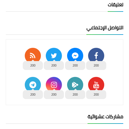
تعليقات
التواصل الإجتماعي
200
200
200
200
200
200
200
200
مشاركات عشوائية