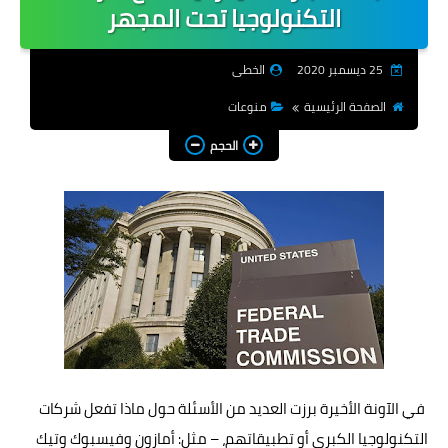
التكنولوجيا تحت المجهر
شروحات
25 ديسمبر 2020
الخطى
هواتف
الصفحة الرئيسية
منوعات
تطبيقات
الحجم
اجتماعية
العاب
انترنت
انظمة تشغيل
شركات
منوعات
في الآونة الأخيرة برزت العديد من الأسئلة حول ماذا تفعل شركات
المزيد
التكنولوجيا الكبرى أو تطبيقاتهم، – مثل: أمازون وفيسبوك وتيك