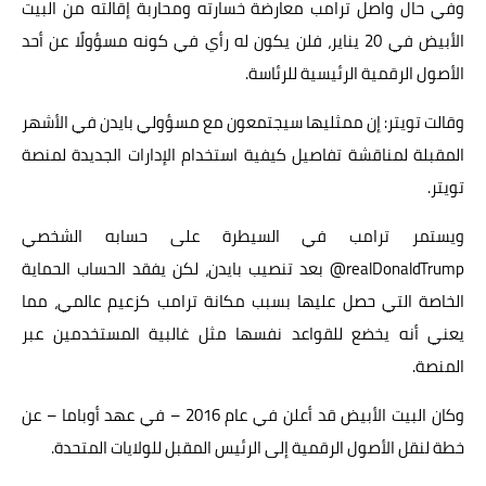
وفي حال واصل ترامب معارضة خسارته ومحاربة إقالته من البيت
الأبيض في 20 يناير، فلن يكون له رأي في كونه مسؤولًا عن أحد
الأصول الرقمية الرئيسية للرئاسة.
وقالت تويتر: إن ممثليها سيجتمعون مع مسؤولي بايدن في الأشهر
المقبلة لمناقشة تفاصيل كيفية استخدام الإدارات الجديدة لمنصة
تويتر.
ويستمر ترامب في السيطرة على حسابه الشخصي
realDonaldTrump@ بعد تنصيب بايدن، لكن يفقد الحساب الحماية
الخاصة التي حصل عليها بسبب مكانة ترامب كزعيم عالمي، مما
يعني أنه يخضع للقواعد نفسها مثل غالبية المستخدمين عبر
المنصة.
وكان البيت الأبيض قد أعلن في عام 2016 – في عهد أوباما – عن
خطة لنقل الأصول الرقمية إلى الرئيس المقبل للولايات المتحدة.