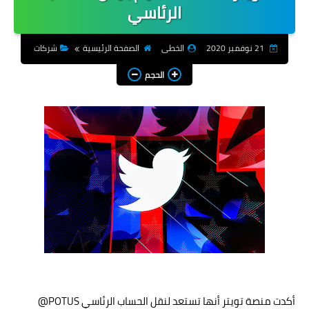
الرئاسي
شروحات
21 نوفمبر 2020
الخطى
الصفحة الرئيسية
شركات
هواتف
الحجم
تطبيقات
اجتماعية
العاب
انترنت
انظمة تشغيل
شركات
منوعات
المزيد
أكدت منصة تويتر أنها تستعد لنقل الحساب الرئاسي POTUS@