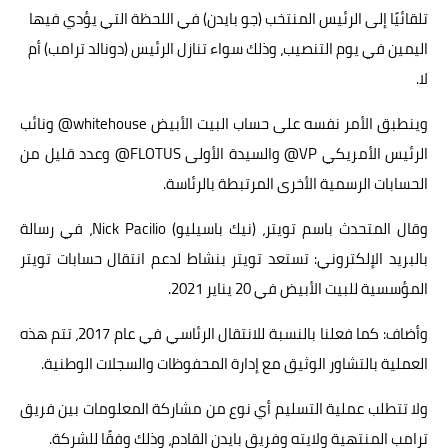
تلقائيًا إلى الرئيس المنتخب (جو بايدن) في اللحظة التي يؤدي فيها
ابتكارات
اليمين في يوم التنصيب، وذلك سواء تنازل الرئيس (دونالد ترامب) أم
حواسيب
لا.
الذكاءالاصطناعي
وينطبق الأمر نفسه على حساب البيت الأبيض whitehouse@ ونائب
الرئيس الأمريكي VP@ والسيدة الأولى FLOTUS@ وعدد قليل من
الحسابات الرسمية الأخرى المرتبطة بالرئاسة.
وقال المتحدث باسم تويتر، (نيك باسيليو) Nick Pacilio، في رسالة
بالبريد الإلكتروني: تستعد تويتر بنشاط لدعم انتقال حسابات تويتر
المؤسسية للبيت الأبيض في 20 يناير 2021.
وأضاف: كما فعلنا بالنسبة للانتقال الرئاسي في عام 2017، تتم هذه
العملية بالتشاور الوثيق مع إدارة المحفوظات والسجلات الوطنية.
ولا تتطلب عملية التسليم أي نوع من مشاركة المعلومات بين فريق
ترامب المنتهية ولايته وفريق بايدن القادم، وذلك وفقًا للشركة.