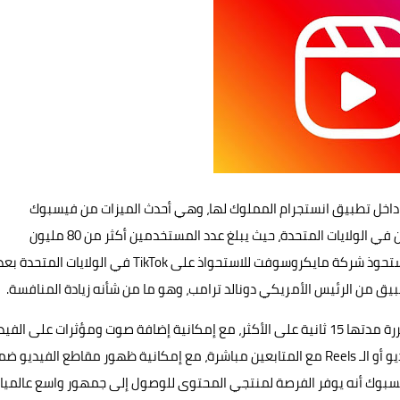
علنت شركة فيسبوك هذا الأسبوع عن ميزة Instagram Reels داخل تطبيق انستجرام المملوك لها، وهي أحدث الميزات من فيسبوك
لمنافسة تيك توك الذي يلاقي شعبية كبيرة جدا بين المراهقين في الولايات المتحدة، حيث يبلغ عدد المستخدمين أكثر من 80 مليون
مستخدم نشط يوميا في الولايات المتحدة، ومن المتوقع أن تستحوذ شركة مايكروسوفت للاستحواذ على TikTok في الولايات المتحدة ب
بيق من الرئيس الأمريكي دونالد ترامب، وهو ما من شأنه زيادة المنافسة.
وتتيح ميزة Instagram Reels إنشاء مقاطع فيديو قصيرة متكررة مدتها 15 ثانية على الأكثر، مع إمكانية إضافة صوت ومؤثرات على ال
قبل مشاركته، ويمكن للمستخدم بعدها مشاركة مقاطع الفيديو أو الـ Reels مع المتابعين مباشرة، مع إمكانية ظهور مقاطع الفيديو
وك أنه يوفر الفرصة لمنتجي المحتوى للوصول إلى جمهور واسع عالميا.