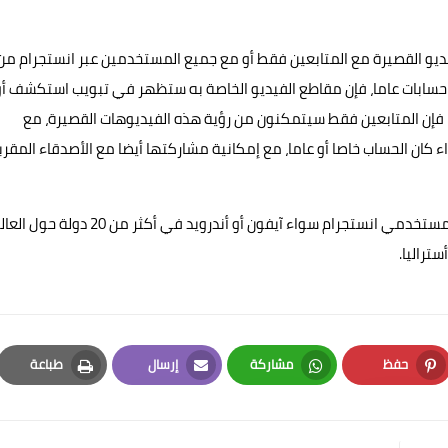
رام مشاركة الـ Reels أو مقاطع الفيديو القصيرة مع المتابعين فقط أو مع جميع المستخدمين عبر انستجرام من
حسابات عاما، فإن مقاطع الفيديو الخاصة به ستظهر في تبويب استكشف أو
ا فإن المتابعين فقط سيتمكنون من رؤية هذه الفيديوهات القصيرة، مع
Ins عبر قصص انستجرام سواء كان الحساب خاصا أو عاما، مع إمكانية مشاركتها أيضا مع الأصدقاء المقر
وتتوفر الميزة الجديد المنافسة لتيك توك من فيسبوك اليوم لمستخدمي انستجرام سواء آيفون أو أندرويد في أكثر من 20 دو
تراليا.
حفظ
مشاركة
إرسال
طباعة
Print
Email
Whatsapp
Pinterest