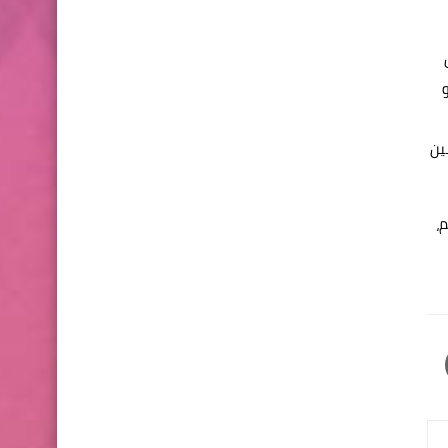
بين
لة حول العالم،