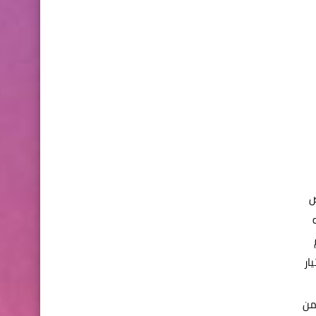
صص
ختيار
طع الفيديو من