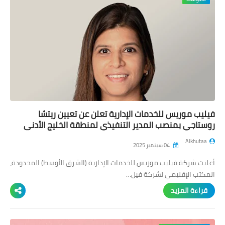
شروحات
هواتف
تطبيقات
اجتماعية
العاب
فيليب موريس للخدمات الإدارية تعلن عن تعيين ريتشا
روستاجي بمنصب المدير التنفيذي لمنطقة الخليج الأدنى
انترنت
والعراق
Alkhutaa
04 سبتمبر 2025
انظمة تشغيل
أعلنت شركة فيليب موريس للخدمات الإدارية (الشرق الأوسط) المحدودة،
شركات
المكتب الإقليمي لشركة فيل…
قراءة المزيد
منوعات
المزيد